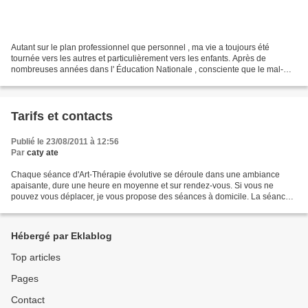
Autant sur le plan professionnel que personnel , ma vie a toujours été
tournée vers les autres et particulièrement vers les enfants. Après de
nombreuses années dans l' Éducation Nationale , consciente que le mal-
être de certains élèves les empêchait de...
Tarifs et contacts
Publié le 23/08/2011 à 12:56
Par
caty ate
Chaque séance d'Art-Thérapie évolutive se déroule dans une ambiance
apaisante, dure une heure en moyenne et sur rendez-vous. Si vous ne
pouvez vous déplacer, je vous propose des séances à domicile. La séance
d'art-thérapie peut se compléter par une ou...
Hébergé par Eklablog
Top articles
Pages
Contact